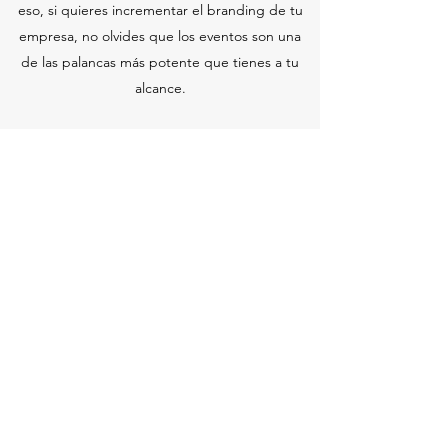
eso, si quieres incrementar el branding de tu
empresa, no olvides que los eventos son una
de las palancas más potente que tienes a tu
alcance.
Nos encargamos tanto del diseño como de la
producción y dirección del evento.
Servicio
Soul Space Consulting
info@soulspaceconsulting.com
+34-615660285